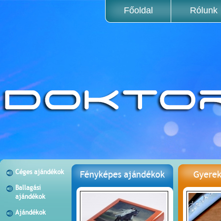
Főoldal
Rólunk
Céges ajándékok
Fényképes ajándékok
Gyerek
Ballagási
ajándékok
Ajándékok