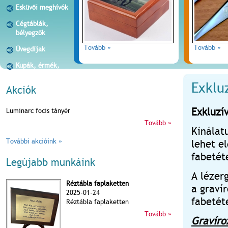
Esküvői meghívók
Cégtáblák,
bélyegzők
Tovább »
Tovább »
Üvegdíjak
Kupák, érmék,
plakettek
Exkluz
Akciók
Exkluzív
Luminarc focis tányér
Tovább »
Kínálat
További akcióink »
lehet el
fabetéte
Legújabb munkáink
A lézer
Réztábla faplaketten
a graví
2025-01-24
fabetét
Réztábla faplaketten
Tovább »
Gravíro