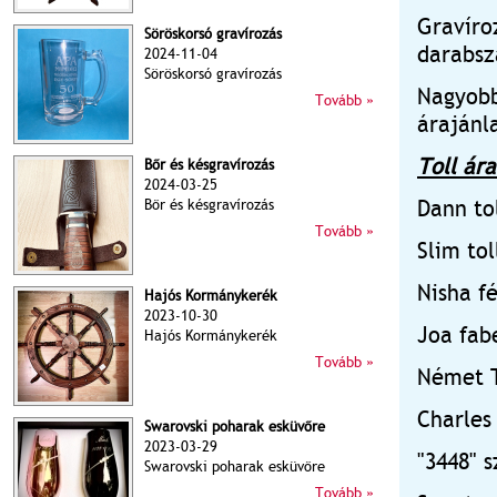
Gravíro
Söröskorsó gravírozás
darabsz
2024-11-04
Söröskorsó gravírozás
Nagyobb
Tovább »
árajánl
Toll ára
Bőr és késgravírozás
2024-03-25
Dann tol
Bőr és késgravírozás
Tovább »
Slim to
Nisha fé
Hajós Kormánykerék
2023-10-30
Joa fabe
Hajós Kormánykerék
Tovább »
Német T
Charles
Swarovski poharak esküvőre
2023-03-29
"3448" 
Swarovski poharak esküvőre
Tovább »